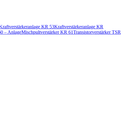
Kraftverstärkeranlage KR 53
Kraftverstärkeranlage KR
60 – Anlage
Mischpultverstärker KR 61
Transistorverstärker TSR