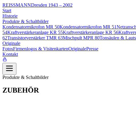
REISSMANN
Dresden 1943 – 2002
Start
Historie
Produkte & Schaltbilder
Kondensatormikrofon MR 50
Kondensatormikrofon MR 51
Netzansch
54
Kraftverstärkeranlage KR 55
Kraftverstärkeranlage KR 56
Kraftver
62
Transistorverstärker TMR 63
Mischpult MPR 80
Tonsäulen & Lauts
Originale
Fotos
Firmenlogos & Visitenkarten
Originale
Presse
Kontakt
Produkte & Schaltbilder
ZUBEHÖR