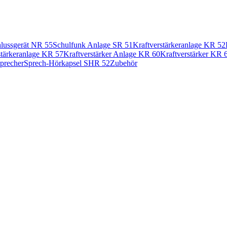
lussgerät NR 55
Schulfunk Anlage SR 51
Kraftverstärkeranlage KR 52
stärkeranlage KR 57
Kraftverstärker Anlage KR 60
Kraftverstärker KR 
precher
Sprech-Hörkapsel SHR 52
Zubehör